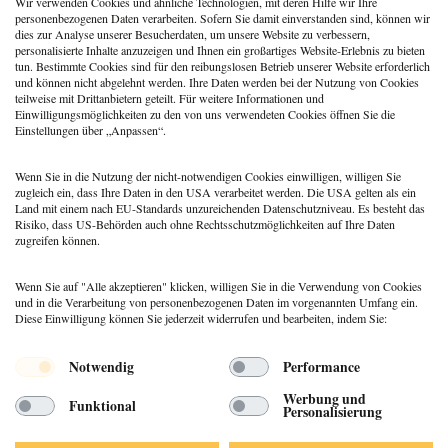
Wir verwenden Cookies und ähnliche Technologien, mit deren Hilfe wir Ihre
personenbezogenen Daten verarbeiten. Sofern Sie damit einverstanden sind, können wir
Webinar-Reihe: Onlinepraxis aufbauen: Von den
dies zur Analyse unserer Besucherdaten, um unsere Website zu verbessern,
personalisierte Inhalte anzuzeigen und Ihnen ein großartiges Website-Erlebnis zu bieten
Grundlagen bis zur Umsetzung
tun. Bestimmte Cookies sind für den reibungslosen Betrieb unserer Website erforderlich
03.02.2026
und können nicht abgelehnt werden. Ihre Daten werden bei der Nutzung von Cookies
teilweise mit Drittanbietern geteilt. Für weitere Informationen und
Einwilligungsmöglichkeiten zu den von uns verwendeten Cookies öffnen Sie die
Einstellungen über „Anpassen“.
1
2
vor
Wenn Sie in die Nutzung der nicht-notwendigen Cookies einwilligen, willigen Sie
zugleich ein, dass Ihre Daten in den USA verarbeitet werden. Die USA gelten als ein
Land mit einem nach EU-Standards unzureichenden Datenschutzniveau. Es besteht das
Risiko, dass US-Behörden auch ohne Rechtsschutzmöglichkeiten auf Ihre Daten
zugreifen können.
Wenn Sie auf "Alle akzeptieren" klicken, willigen Sie in die Verwendung von Cookies
und in die Verarbeitung von personenbezogenen Daten im vorgenannten Umfang ein.
Diese Einwilligung können Sie jederzeit widerrufen und bearbeiten, indem Sie:
Menü
Notwendig
Performance
© 2026 DEUTSCHER PSYCHOLOGEN
Werbung und
Funktional
VERLAG GMBH
Personalisierung
DATENSCHUTZ
IMPRESSUM