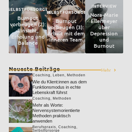
INTERVIEW
SELBSTFÜRSORGE
SELBSTFÜRSORGE
Nora-Marie
Burnout
Burnout
Ellermeyer
vorbeugen (2):
vorbeugen (3):
über
Einsicht,
Arbeit mit dem
Depression
Erholung und
inneren Team
und
Balance
Burnout
Neueste Beiträge
Mehr
Coaching
,
Leben
,
Methoden
Wie du Klient:innen aus dem
Funktionsmodus in echte
Lebenskraft führst
Coaching
,
Methoden
Mehr als Worte:
Nervensystemorientierte
Methoden praktisch
anwenden
Berufspraxis
,
Coaching
,
Selbstfürsorge