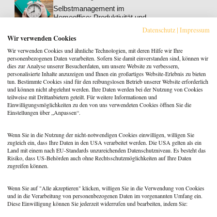
Selbstmanagement im
Homeoffice: Produktivität und
Wohlbefinden steigern
Datenschutz
|
Impressum
Berufspraxis
,
Coaching
Wir verwenden Cookies
Klarheit gewinnt: Gebucht
Wir verwenden Cookies und ähnliche Technologien, mit deren Hilfe wir Ihre
werden als Coach:in im KI-
personenbezogenen Daten verarbeiten. Sofern Sie damit einverstanden sind, können wir
Zeitalter
dies zur Analyse unserer Besucherdaten, um unsere Website zu verbessern,
personalisierte Inhalte anzuzeigen und Ihnen ein großartiges Website-Erlebnis zu bieten
Berufspraxis
tun. Bestimmte Cookies sind für den reibungslosen Betrieb unserer Website erforderlich
Patientenrechtegesetz: 5
und können nicht abgelehnt werden. Ihre Daten werden bei der Nutzung von Cookies
typische Irrtümer im Fakten-
teilweise mit Drittanbietern geteilt. Für weitere Informationen und
Check
Einwilligungsmöglichkeiten zu den von uns verwendeten Cookies öffnen Sie die
Einstellungen über „Anpassen“.
Coaching
,
Methoden
Coaching: Stellst du die
falschen Fragen? Zeit für ein
Wenn Sie in die Nutzung der nicht-notwendigen Cookies einwilligen, willigen Sie
Repertoire-Update
zugleich ein, dass Ihre Daten in den USA verarbeitet werden. Die USA gelten als ein
Land mit einem nach EU-Standards unzureichenden Datenschutzniveau. Es besteht das
Risiko, dass US-Behörden auch ohne Rechtsschutzmöglichkeiten auf Ihre Daten
zugreifen können.
Wenn Sie auf "Alle akzeptieren" klicken, willigen Sie in die Verwendung von Cookies
und in die Verarbeitung von personenbezogenen Daten im vorgenannten Umfang ein.
Diese Einwilligung können Sie jederzeit widerrufen und bearbeiten, indem Sie:
Menü